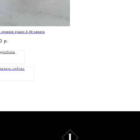
 огранке кушон 4,49 карата
0
р.
дробнее
казать сейчас