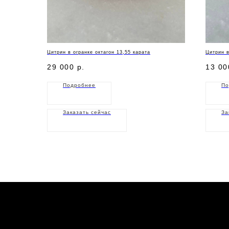
Цитрин в огранке октагон 13,55 карата
Цитрин в
29 000
р.
13 00
Подробнее
По
Заказать сейчас
За