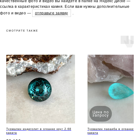
качественные фото и видео вы найдете в папке на Яндекс Диске —
ссылка в характеристиках камня. Если вам нужны дополнительные
фото и видео —
отправьте заявку
.
СМОТРИТЕ ТАКЖЕ
Цена по
запросу
Турмалин индиголит в огранке круг 2.68
Турмалин параиба в огранке гр
карата
карата