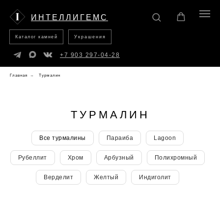
Каталог
Украшения
камней
ИНТЕЛЛИГЕМС
Каталог камней
Украшения
+7 903 297-04-28
Главная
→
Турмалин
ТУРМАЛИН
Все турмалины
Параиба
Lagoon
Рубеллит
Хром
Арбузный
Полихромный
Верделит
Желтый
Индиголит