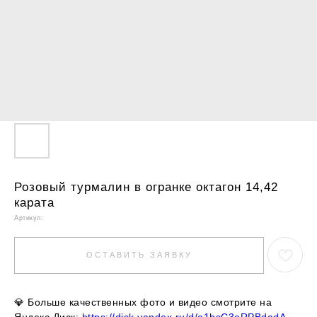
Розовый турмалин в огранке октагон 14,42
карата
Артикул:
ОСТАВИТЬ ЗАЯВКУ
💎
Больше качественных фото и видео смотрите на
Яндекс.Диск:
https://disk.yandex.ru/d/a1hsC3eRPBdadA