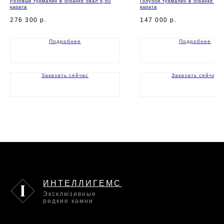
Розовый турмалин в огранке овал 6,60
Голубой турмалин в огранке окт
карата
карата
276 300
р.
147 000
р.
Подробнее
Подробнее
Заказать сейчас
Заказать сейчас
ИНТЕЛЛИГЕМС
Эксклюзивные
редкие камни