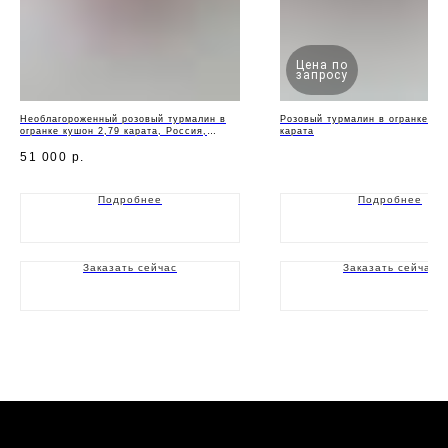
Цена по
запросу
Необлагороженный розовый турмалин в
Розовый турмалин в огранке кру
огранке кушон 2,79 карата, Россия,
карата
Малхан
51 000
р.
Подробнее
Подробнее
Заказать сейчас
Заказать сейчас