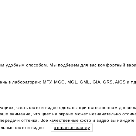
юбым удобным способом. Мы подберем для вас комфортный вари
ь в лаборатории: МГУ, MGC, MGL, GML, GIA, GRS, AIGS и т.д
уациях, часть фото и видео сделаны при естественном дневном
ше внимание, что цвет на экране может незначительно отличат
ередачи оттенка. Все качественные фото и видео вы найдете 
тельные фото и видео —
отправьте заявку
.