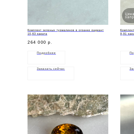
Цена
запр
Комплект зеленых турмалинов в огранке радиант
Комплект
10,63 карата
9,91 кар
264 000
р.
Подробнее
По
Заказать сейчас
За