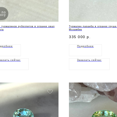
 по
осу
 турмалинов рубеллитов в огранке овал
Турмалин параиба в огранке груша 
ата
Мозамбик
335 000
р.
дробнее
Подробнее
казать сейчас
Заказать сейчас