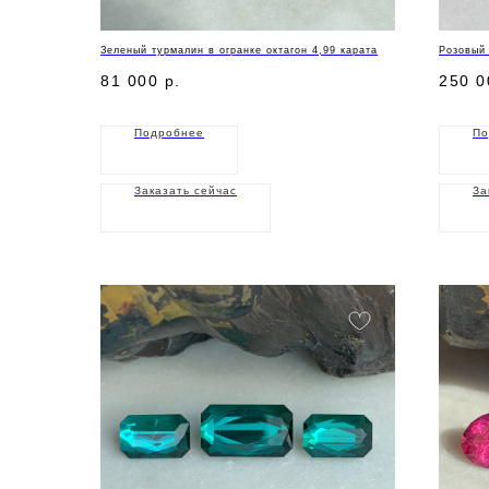
Зеленый турмалин в огранке октагон 4,99 карата
Розовый 
81 000
р.
250 0
Подробнее
По
Заказать сейчас
За