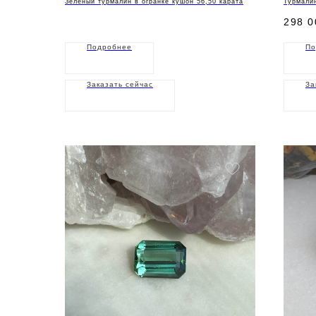
Зеленый турмалин в огранке кушон 56,50 карата
Турмалин
298 0
Подробнее
По
Заказать сейчас
За