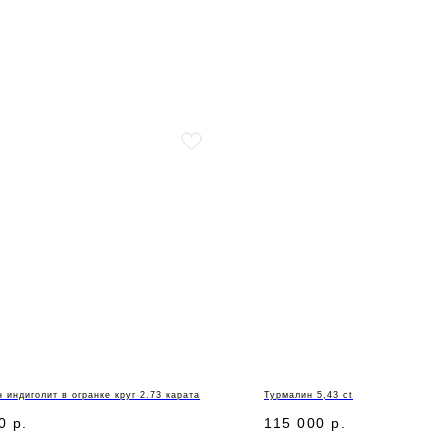
 индиголит в огранке круг 2.73 карата
Турмалин 5,43 ct
0
р.
115 000
р.