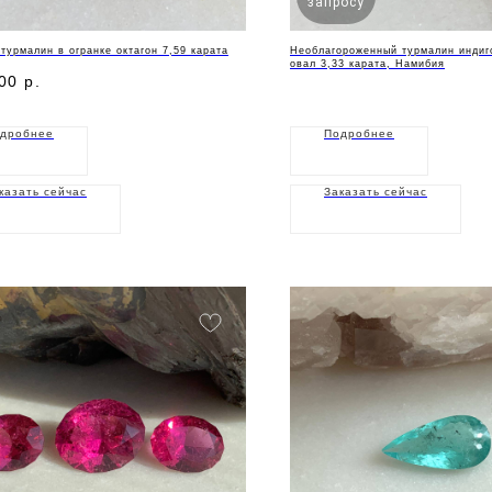
запросу
турмалин в огранке октагон 7,59 карата
Необлагороженный турмалин индиго
овал 3,33 карата, Намибия
00
р.
дробнее
Подробнее
казать сейчас
Заказать сейчас