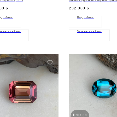
 параиба 3,70 ct
Зеленый турмалин в огранке трилл
00
р.
232 000
р.
дробнее
Подробнее
казать сейчас
Заказать сейчас
Цена по