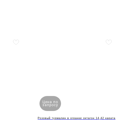
Цена по
запросу
Розовый турмалин в огранке октагон 14,42 карата