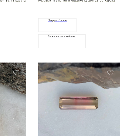
ион 19,43 карата
Розовый турмалин в огранке кушон 13,50 карата
Подробнее
Заказать сейчас