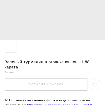
Зеленый турмалин в огранке кушон 11,88
карата
Артикул:
ОСТАВИТЬ ЗАЯВКУ
💎
Больше качественных фото и видео смотрите на
Яндекс.Диск:
https://disk.yandex.ru/d/taqjTXmu2UmMGw