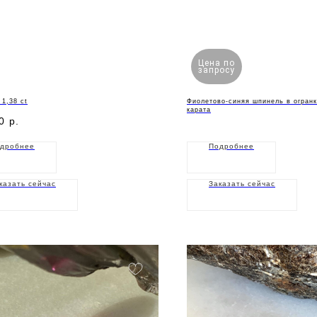
Цена по
запросу
1,38 ct
Фиолетово-синяя шпинель в огранк
карата
0
р.
дробнее
Подробнее
казать сейчас
Заказать сейчас