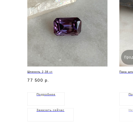
Про
Шпинель 2,38 ct
Пара шпи
77 500
р.
Подробнее
По
Заказать сейчас
Не