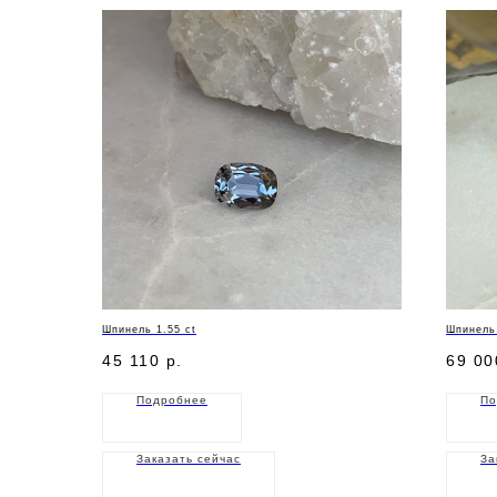
Шпинель 1.55 ct
Шпинель 
45 110
р.
69 00
Подробнее
По
Заказать сейчас
За