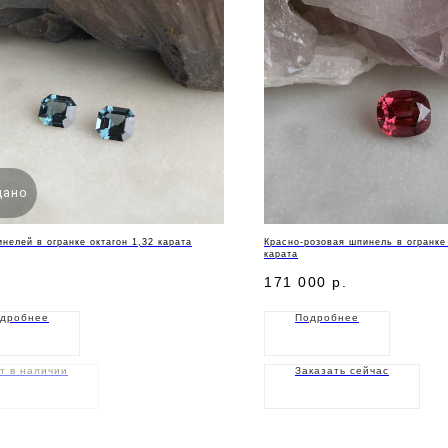
дано
нелей в огранке октагон 1,32 карата
Красно-розовая шпинель в огранке
карата
171 000
р.
дробнее
Подробнее
т в наличии
Заказать сейчас