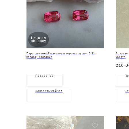
Цена по
запросу
Пара шпинелей махенге в огранке кушон 5,21
Розовая 
карата, Танзания
карата
210 0
Подробнее
По
Заказать сейчас
За