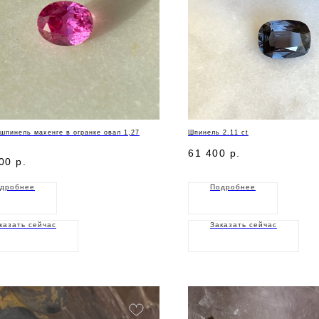
шпинель махенге в огранке овал 1,27
Шпинель 2.11 ct
61 400
р.
00
р.
дробнее
Подробнее
казать сейчас
Заказать сейчас