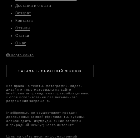
Доставка и оплата
Возврат
Контакты
Отзывы
Статьи
О нас
🎲
Карта сайта
ЗАКАЗАТЬ ОБРАТНЫЙ ЗВОНОК
Все права на тексты, фотографии, видео,
дизайн и иные материалы на сайте
intelligems.ru принадлежат правообладателю.
Любое использование без письменного
разрешения запрещено.
Intelligems.ru не осуществляет продажи
драгоценных камней (бриллианты, рубины,
александриты, изумруды, синие сапфиры
и природный жемчуг) через интернет.
Цены на сайте носят информационный