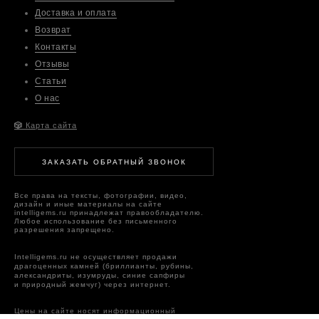
Доставка и оплата
Возврат
Контакты
Отзывы
Статьи
О нас
🎲
Карта сайта
ЗАКАЗАТЬ ОБРАТНЫЙ ЗВОНОК
Все права на тексты, фотографии, видео,
дизайн и иные материалы на сайте
intelligems.ru принадлежат правообладателю.
Любое использование без письменного
разрешения запрещено.
Intelligems.ru не осуществляет продажи
драгоценных камней (бриллианты, рубины,
александриты, изумруды, синие сапфиры
и природный жемчуг) через интернет.
Цены на сайте носят информационный