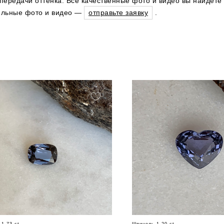
ередачи оттенка. Все качественные фото и видео вы найдете 
тельные фото и видео —
отправьте заявку
.
1.73 ct
Шпинель 1,20 ct