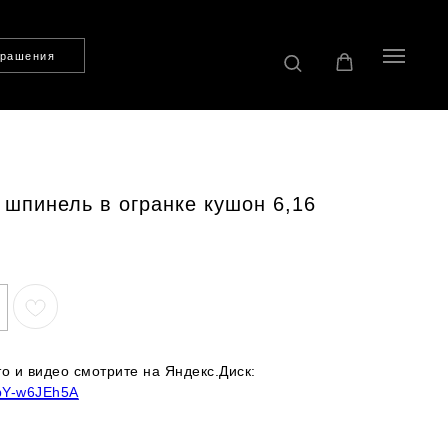
крашения
шпинель в огранке кушон 6,16
 и видео смотрите на Яндекс.Диск:
bbY-w6JEh5A