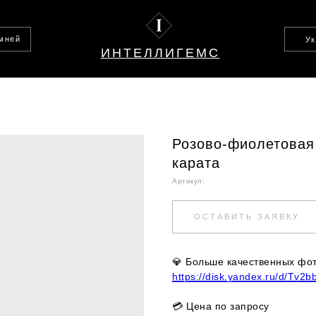
амней
У
ИНТЕЛЛИГЕМС
Розово-фиолетовая 
карата
Артикул:
ОСТАВИТЬ ЗАЯВКУ
💎
Больше качественных фото
https://disk.yandex.ru/d/Tv2
💳 Цена по запросу