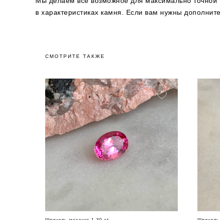
Мы делаем всё возможное для максимально точной п
в характеристиках камня. Если вам нужны дополни
СМОТРИТЕ ТАКЖЕ
Шпинель махенге 1,30 ct
Шпинель 