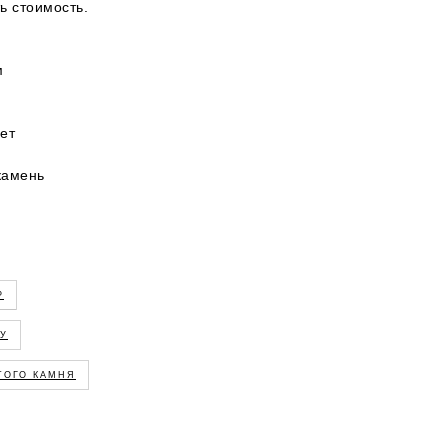
ть стоимость.
м
ет
камень
Р
ГУ
ЭТОГО КАМНЯ