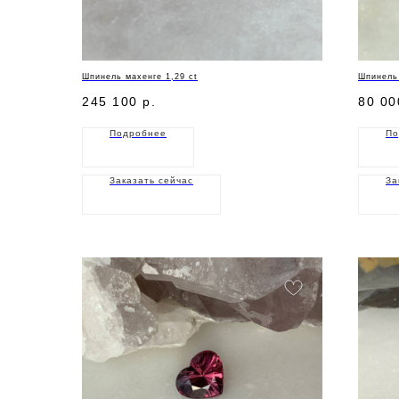
Шпинель махенге 1,29 ct
Шпинель 
245 100
р.
80 00
Подробнее
По
Заказать сейчас
За