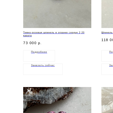
Темно-розовая шпинель в огранке сердце 2,20
Шпинель 
карата
118 0
73 000
р.
Подробнее
По
Заказать сейчас
За