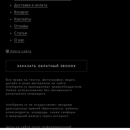
Доставка и оплата
Возврат
Контакты
Отзывы
Статьи
О нас
🎲
Карта сайта
ЗАКАЗАТЬ ОБРАТНЫЙ ЗВОНОК
Все права на тексты, фотографии, видео,
дизайн и иные материалы на сайте
intelligems.ru принадлежат правообладателю.
Любое использование без письменного
разрешения запрещено.
Intelligems.ru не осуществляет продажи
драгоценных камней (бриллианты, рубины,
александриты, изумруды, синие сапфиры
и природный жемчуг) через интернет.
Цены на сайте носят информационный