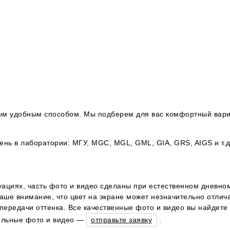
юбым удобным способом. Мы подберем для вас комфортный вари
ь в лаборатории: МГУ, MGC, MGL, GML, GIA, GRS, AIGS и т.д
уациях, часть фото и видео сделаны при естественном дневном
ше внимание, что цвет на экране может незначительно отличат
ередачи оттенка. Все качественные фото и видео вы найдете 
тельные фото и видео —
отправьте заявку
.