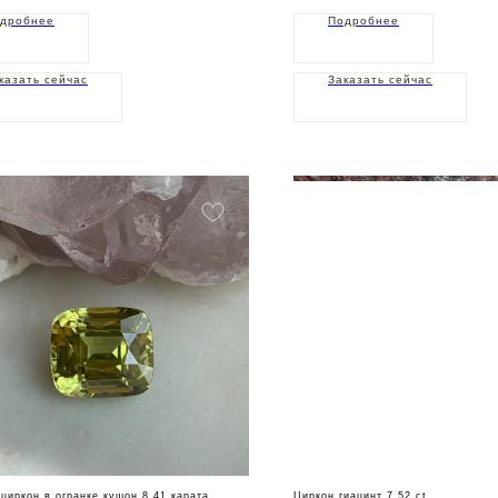
дробнее
Подробнее
казать сейчас
Заказать сейчас
циркон в огранке кушон 8,41 карата
Циркон гиацинт 7,52 ct