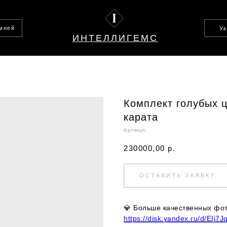
амней
У
ИНТЕЛЛИГЕМС
Комплект голубых ц
карата
Артикул:
230000,00
р.
ОСТАВИТЬ ЗАЯВКУ
💎
Больше качественных фото
https://disk.yandex.ru/d/EIj