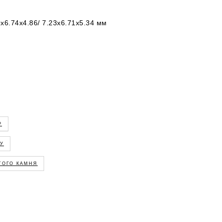
9х6.74х4.86/ 7.23х6.71х5.34 мм
Р
ГУ
ЭТОГО КАМНЯ