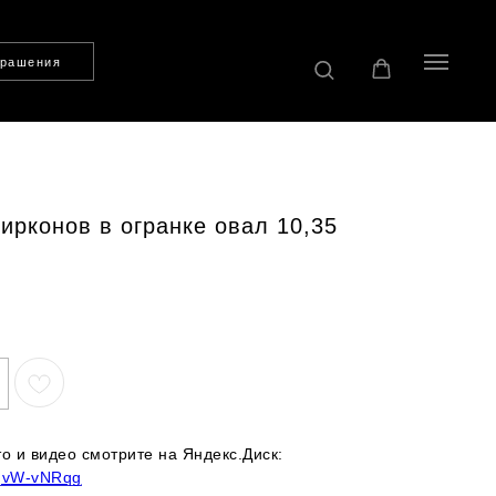
крашения
ирконов в огранке овал 10,35
 и видео смотрите на Яндекс.Диск:
7JqvW-vNRqg