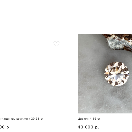
гиацинты, комплект 20,33 ct
Циркон 4,86 ct
00
р.
40 000
р.