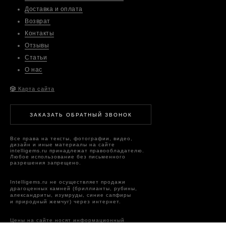
Доставка и оплата
Возврат
Контакты
Отзывы
Статьи
О нас
🎲
Карта сайта
ЗАКАЗАТЬ ОБРАТНЫЙ ЗВОНОК
Все права на тексты, фотографии, видео,
дизайн и иные материалы на сайте
intelligems.ru принадлежат правообладателю.
Любое использование без письменного
разрешения запрещено.
Intelligems.ru не осуществляет продажи
драгоценных камней (бриллианты, рубины,
александриты, изумруды, синие сапфиры
и природный жемчуг) через интернет.
Цены на сайте носят информационный