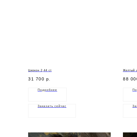
Циркон 2,44 ct
Желтый ц
31 700
р.
88 00
Подробнее
По
Заказать сейчас
За