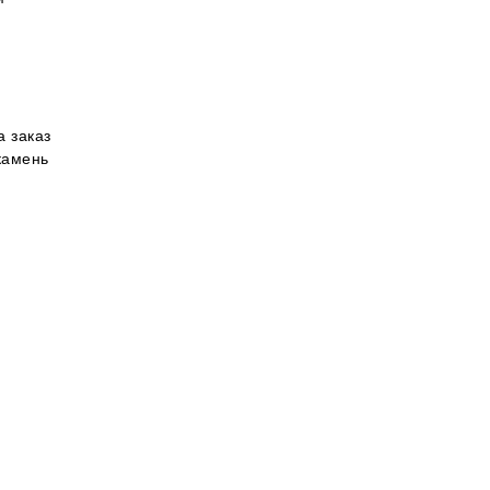
 заказ
камень