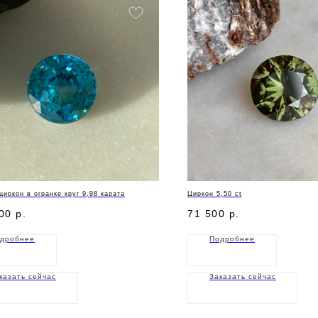
циркон в огранке круг 9,98 карата
Циркон 5,50 ct
00
р.
71 500
р.
дробнее
Подробнее
казать сейчас
Заказать сейчас