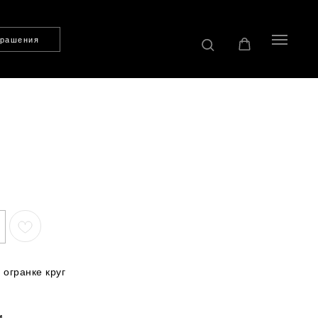
крашения
 огранке круг
м