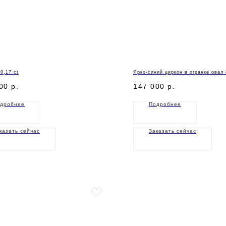
0,17 ct
Ярко-синий циркон в огранке овал 
00
р.
147 000
р.
дробнее
Подробнее
казать сейчас
Заказать сейчас