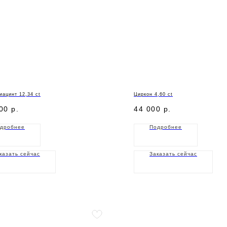
иацинт 12,34 ct
Циркон 4,60 ct
00
р.
44 000
р.
дробнее
Подробнее
казать сейчас
Заказать сейчас