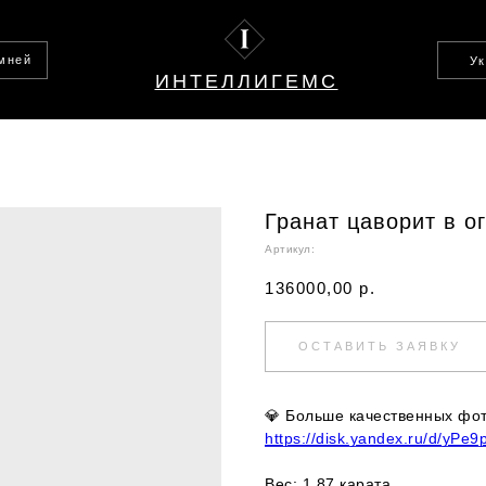
амней
У
ИНТЕЛЛИГЕМС
Гранат цаворит в о
Артикул:
136000,00
р.
ОСТАВИТЬ ЗАЯВКУ
💎
Больше качественных фото
https://disk.yandex.ru/d/yPe
Вес: 1,87 карата