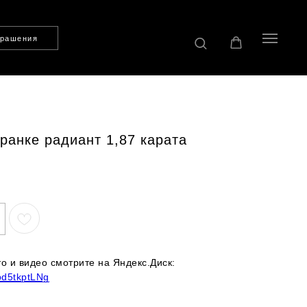
крашения
гранке радиант 1,87 карата
 и видео смотрите на Яндекс.Диск:
9pd5tkptLNg