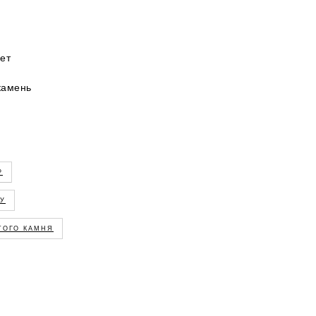
ет
камень
Р
ГУ
ЭТОГО КАМНЯ