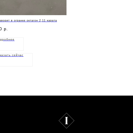
аворит в огранке октагон 2,11 карата
0
р.
дробнее
казать сейчас