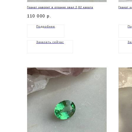
Гранат цаворит в огранке овал 2,62 карата
Гранат ц
110 000
р.
Подробнее
По
Заказать сейчас
За