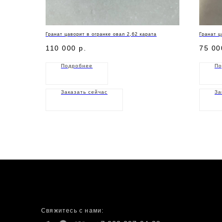
Гранат цаворит в огранке овал 2,62 карата
Гранат ц
110 000
р.
75 00
Подробнее
По
Заказать сейчас
За
Свяжитесь с нами: