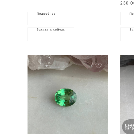
230 0
Подробнее
По
Заказать сейчас
За
Цена
запр