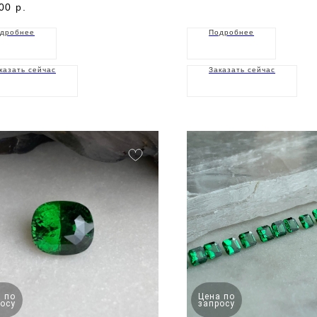
00
р.
дробнее
Подробнее
казать сейчас
Заказать сейчас
 по
Цена по
осу
запросу