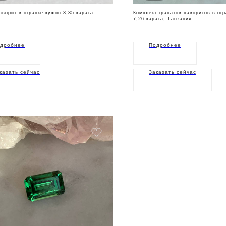
аворит в огранке кушон 3,35 карата
Комплект гранатов цаворитов в огр
7,26 карата, Танзания
дробнее
Подробнее
казать сейчас
Заказать сейчас