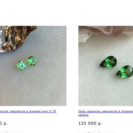
натов цаворитов в огранке круг 0.78
Пара гранатов цаворитов в огранке
карата
0
р.
110 000
р.