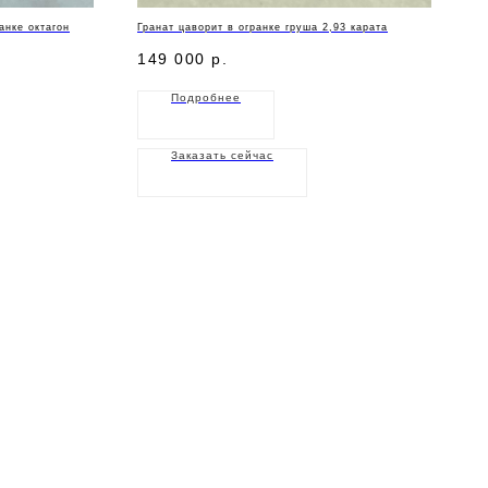
анке октагон
Гранат цаворит в огранке груша 2,93 карата
149 000
р.
Подробнее
Заказать сейчас