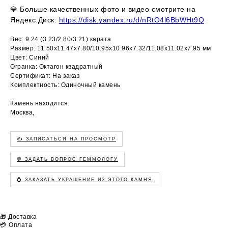
💎
Больше качественных фото и видео смотрите на
Яндекс.Диск:
https://disk.yandex.ru/d/nRtO4l6BbWHt9Q
Вес: 9.24 (3.23/2.80/3.21) карата
Размер: 11.50х11.47х7.80/10.95х10.96х7.32/11.08х11.02х7.95 мм
Цвет: Синий
Огранка: Октагон квадратный
Сертификат: На заказ
Комплектность: Одиночный камень
Камень находится:
Москва,
✍️ ЗАПИСАТЬСЯ НА ПРОСМОТР
💬 ЗАДАТЬ ВОПРОС ГЕММОЛОГУ
💍 ЗАКАЗАТЬ УКРАШЕНИЕ ИЗ ЭТОГО КАМНЯ
🎁 Доставка
💳 Оплата