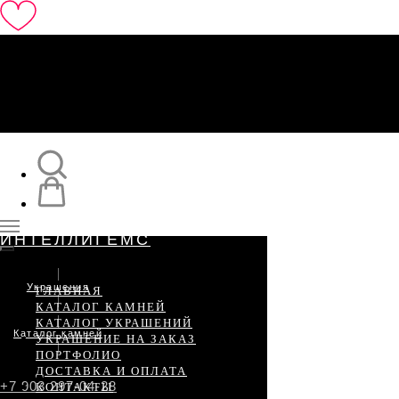
Каталог камней
Украшения
ИНТЕЛЛИГЕМС
Украшения
ГЛАВНАЯ
КАТАЛОГ КАМНЕЙ
КАТАЛОГ УКРАШЕНИЙ
Каталог камней
УКРАШЕНИЕ НА ЗАКАЗ
ПОРТФОЛИО
ДОСТАВКА И ОПЛАТА
+7 903 297-04-28
КОНТАКТЫ