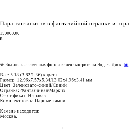
Пара танзанитов в фантазийной огранке и огра
150000,00
р.
ОСТАВИТЬ ЗАЯВКУ
💎
Больше качественных фото и видео смотрите на Яндекс.Диск:
ht
Вес: 5.18 (3.82/1.36) карата
Размер: 12.96х7.57х5.34/13.02х4.96х3.41 мм
Цвет: Зеленовато-синий/Синий
Огранка: Фантазийная/Маркиз
Сертификат: На заказ
Комплектность: Парные камни
Камень находится:
Москва,