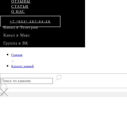
ОТЗЫВЫ
СТАТЬИ
О НАС
+7 (903) 297-04-28
■
Канал в Телеграм
■
Канал в Макс
■
Группа в ВК
Главная
→
Каталог камней