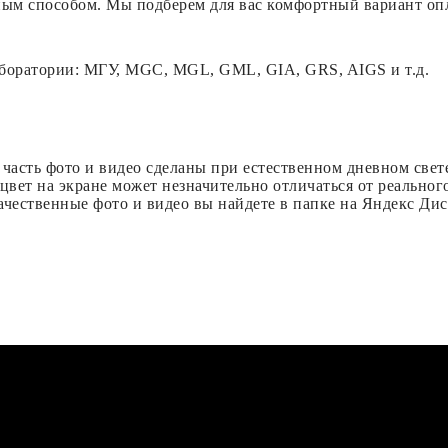
бным способом. Мы подберем для вас комфортный вариант оп
боратории: МГУ, MGC, MGL, GML, GIA, GRS, AIGS и т.д.
часть фото и видео сделаны при естественном дневном свете
вет на экране может незначительно отличаться от реального
ачественные фото и видео вы найдете в папке на Яндекс Ди