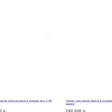
натов спессартинов в огранке круг 1,89
Гранат спессартин фанта в огранк
карата
0
р.
260 000
р.