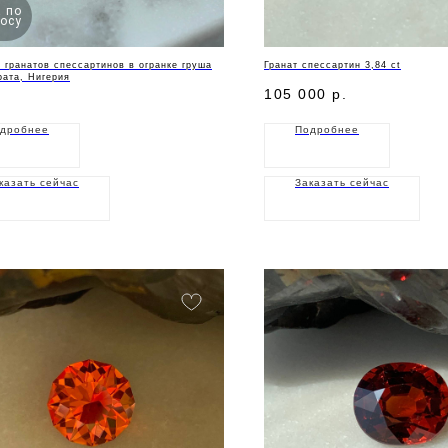
 по
осу
 гранатов спессартинов в огранке груша
Гранат спессартин 3,84 ct
рата, Нигерия
105 000
р.
дробнее
Подробнее
казать сейчас
Заказать сейчас