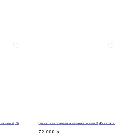
е кушон 4,76
Гранат спессартин в огранке кушон 3,45 карата
72 000
р.