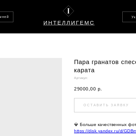
амней
У
ИНТЕЛЛИГЕМС
Пара гранатов спес
карата
Артикул:
29000,00
р.
ОСТАВИТЬ ЗАЯВКУ
💎
Больше качественных фото
https://disk.yandex.ru/d/GD