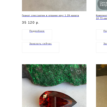
Цена
запр
Гранат спессартин в огранке круг 1.29 карата
Комплект
10,73 ка
35 120
р.
Подробнее
По
Заказать сейчас
За