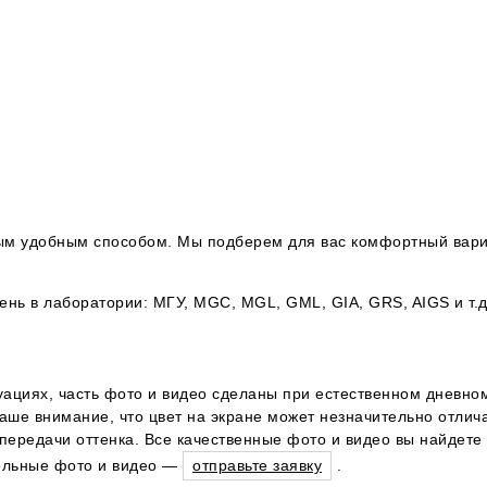
юбым удобным способом. Мы подберем для вас комфортный вари
ь в лаборатории: МГУ, MGC, MGL, GML, GIA, GRS, AIGS и т.д
уациях, часть фото и видео сделаны при естественном дневном
ше внимание, что цвет на экране может незначительно отличат
ередачи оттенка. Все качественные фото и видео вы найдете 
тельные фото и видео —
отправьте заявку
.