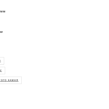
 мм
ни
Р
ГУ
ЭТОГО КАМНЯ