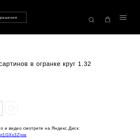
крашения
сартинов в огранке круг 1.32
 и видео смотрите на Яндекс.Диск:
Bmt1GXx3Zjvw