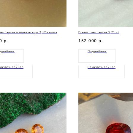
пессартин в огранке круг 3,12 карата
Гранат спессартин 5,21 ct
0
р.
152 000
р.
дробнее
Подробнее
казать сейчас
Заказать сейчас