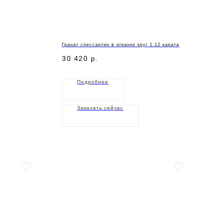
Гранат спессартин в огранке круг 1.12 карата
30 420
р.
Подробнее
Заказать сейчас