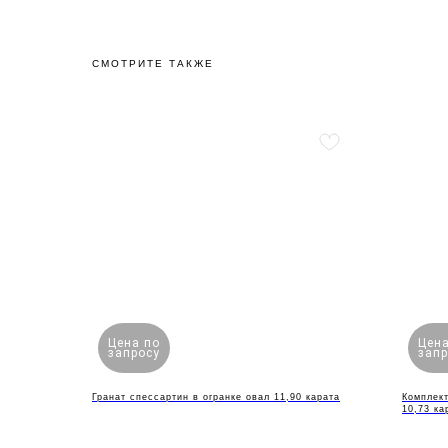
СМОТРИТЕ ТАКЖЕ
Цена по
Цена
запросу
запр
Гранат спессартин в огранке овал 11,90 карата
Комплект
10,73 ка