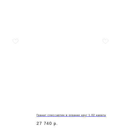
Гранат спессартин в огранке круг 1.02 карата
27 740
р.