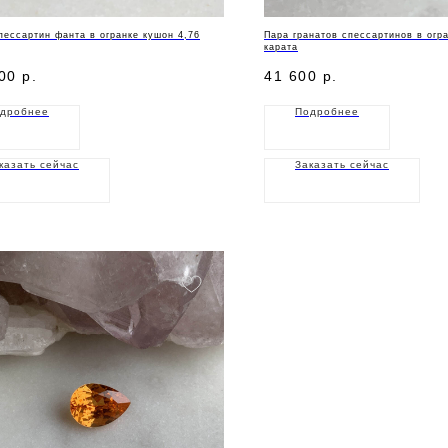
пессартин фанта в огранке кушон 4,76
Пара гранатов спессартинов в огра
карата
00
р.
41 600
р.
дробнее
Подробнее
казать сейчас
Заказать сейчас