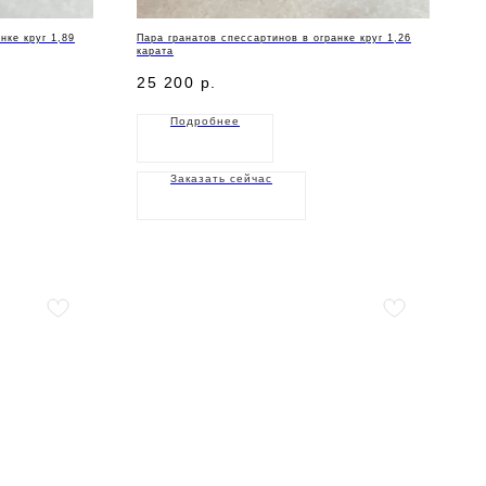
нке круг 1,89
Пара гранатов спессартинов в огранке круг 1,26
карата
25 200
р.
Подробнее
Заказать сейчас