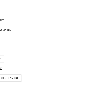
ет
камень
Р
ГУ
ЭТОГО КАМНЯ