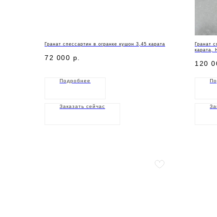
Гранат спессартин в огранке кушон 3,45 карата
Гранат с
карата, 
72 000
р.
120 0
Подробнее
По
Заказать сейчас
За