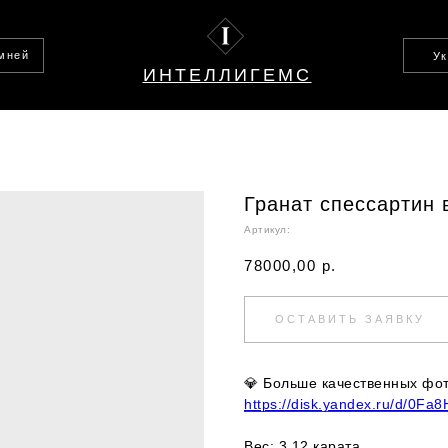
амней
У
ИНТЕЛЛИГЕМС
Гранат спессартин в
Артикул:
78000,00
р.
ОСТАВИТЬ ЗАЯВКУ
💎
Больше качественных фото
https://disk.yandex.ru/d/0
Вес: 3,12 карата