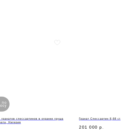
 по
осу
 гранатов спессартинов в огранке груша
Гранат Спессартин 8,68 ct
рата, Нигерия
201 000
р.