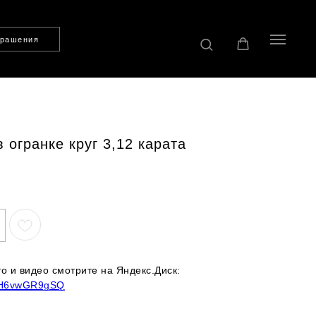
крашения
 огранке круг 3,12 карата
 и видео смотрите на Яндекс.Диск:
Fa8H6vwGR9gSQ