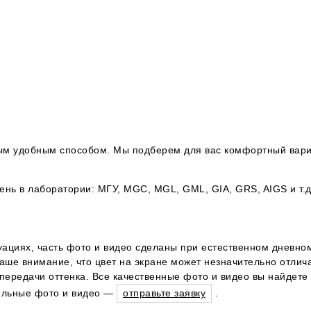
юбым удобным способом. Мы подберем для вас комфортный вари
ь в лаборатории: МГУ, MGC, MGL, GML, GIA, GRS, AIGS и т.д
уациях, часть фото и видео сделаны при естественном дневном
ше внимание, что цвет на экране может незначительно отличат
ередачи оттенка. Все качественные фото и видео вы найдете 
тельные фото и видео —
отправьте заявку
.