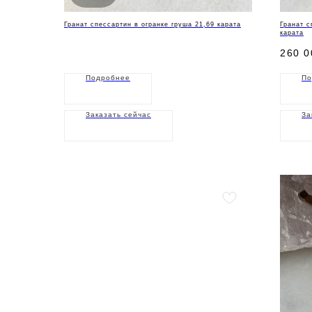
Гранат спессартин в огранке груша 21,69 карата
Гранат с
карата
260 0
Подробнее
По
Заказать сейчас
За