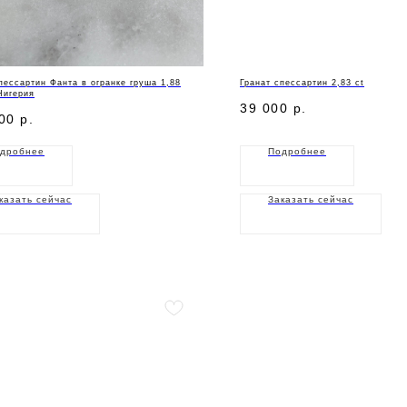
пессартин Фанта в огранке груша 1,88
Гранат спессартин 2,83 ct
Нигерия
39 000
р.
00
р.
дробнее
Подробнее
казать сейчас
Заказать сейчас