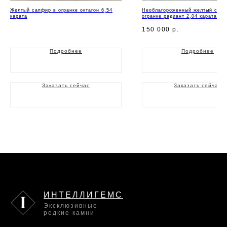
Желтый сапфир в огранке октагон 6,54
Необлагороженный желтый сапф
карата
огранке радиант 2,04 карата
150 000
р.
Подробнее
Подробнее
Заказать сейчас
Заказать сейчас
ИНТЕЛЛИГЕМС
Эксклюзивные
редкие камни