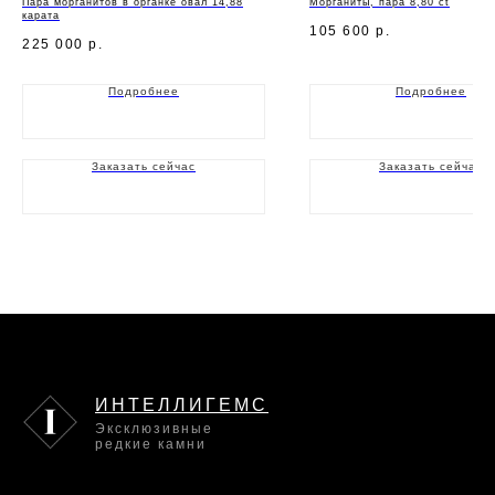
Пара морганитов в органке овал 14,88
Морганиты, пара 8,80 ct
карата
105 600
р.
225 000
р.
Подробнее
Подробнее
Заказать сейчас
Заказать сейчас
ИНТЕЛЛИГЕМС
Эксклюзивные
редкие камни