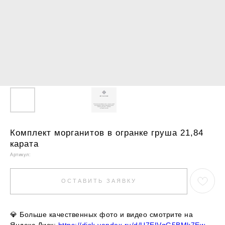
Комплект морганитов в огранке груша 21,84
карата
Артикул:
ОСТАВИТЬ ЗАЯВКУ
💎
Больше качественных фото и видео смотрите на
Яндекс.Диск:
https://disk.yandex.ru/d/U7EIVgG5BMk7Ew