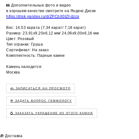
📸 Дополнительные фото и видео
в хорошем качестве смотрите на Яндекс.Диске
https://disk.yandex.ru/d/ZPCbX0IZf-dzcg
Вес: 14,53 карата (7,34 карат/ 7,18 карат)
Размер: 23,91х9,20х6,12 мм/ 24,06х9,00х6,16 мм
Цвет: Розовый
Тип огранки: Груша
Сертификат: На заказ
Комплектность: Парные камни
Камень находится:
Москва
✍️ ЗАПИСАТЬСЯ НА ПРОСМОТР
💬 ЗАДАТЬ ВОПРОС ГЕММОЛОГУ
💍 ЗАКАЗАТЬ УКРАШЕНИЕ ИЗ ЭТОГО КАМНЯ
🎁 Доставка