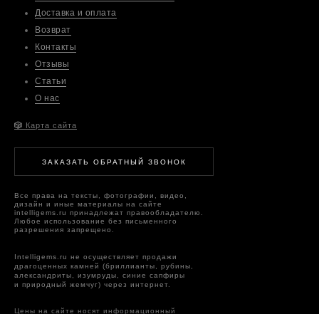
Доставка и оплата
Возврат
Контакты
Отзывы
Статьи
О нас
🎲
Карта сайта
ЗАКАЗАТЬ ОБРАТНЫЙ ЗВОНОК
Все права на тексты, фотографии, видео,
дизайн и иные материалы на сайте
intelligems.ru принадлежат правообладателю.
Любое использование без письменного
разрешения запрещено.
Intelligems.ru не осуществляет продажи
драгоценных камней (бриллианты, рубины,
александриты, изумруды, синие сапфиры
и природный жемчуг) через интернет.
Цены на сайте носят информационный