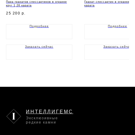
Пара гранатов спессартинов в огранке
Гранат спессартин в огранке ов
круг 1,26 карата
карата
25 200
р.
Подробнее
Подробнее
Заказать сейчас
Заказать сейчас
ИНТЕЛЛИГЕМС
Эксклюзивные
редкие камни