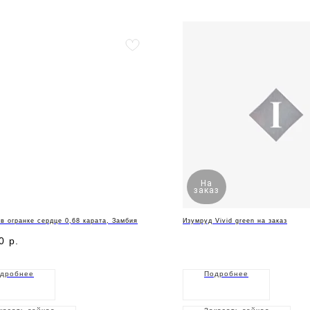
На
заказ
в огранке сердце 0,68 карата, Замбия
Изумруд Vivid green на заказ
0
р.
дробнее
Подробнее