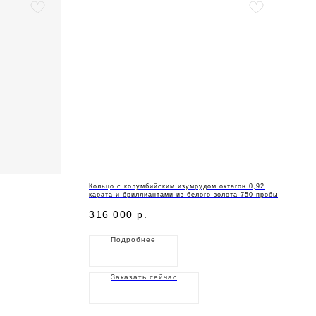
Кольцо с колумбийским изумрудом октагон 0,92
карата и бриллиантами из белого золота 750 пробы
316 000
р.
Подробнее
Заказать сейчас