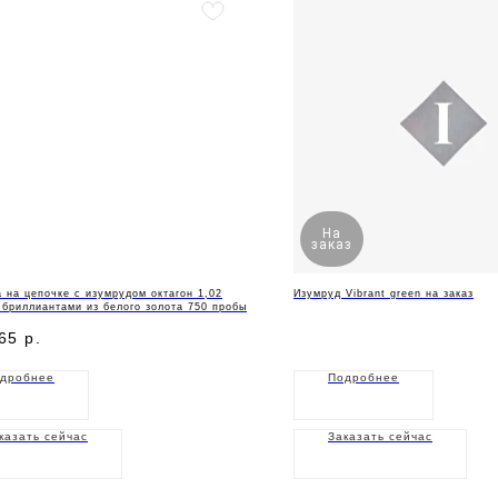
На
заказ
 на цепочке с изумрудом октагон 1,02
Изумруд Vibrant green на заказ
 бриллиантами из белого золота 750 пробы
65
р.
дробнее
Подробнее
казать сейчас
Заказать сейчас