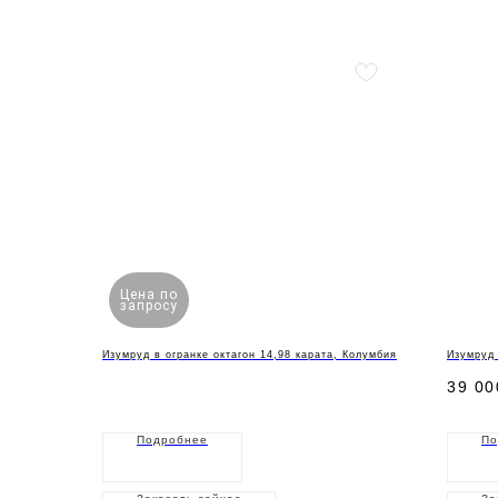
Цена по
запросу
Изумруд в огранке октагон 14,98 карата, Колумбия
Изумруд 
39 00
Подробнее
По