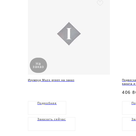
На
заказ
Изумруд Muzo green на заказ
Подвеска
карата и
406 8
Подробнее
По
Заказать сейчас
За