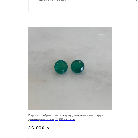
Заказать сейчас
За
Пара калиброванных изумрудов в огранке круг
диаметром 5 мм, 1,00 карата
36 000
р.