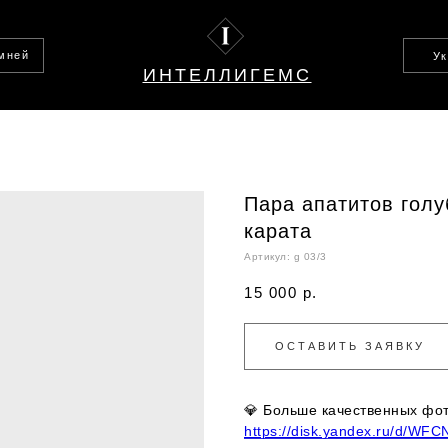
амней
У
ИНТЕЛЛИГЕМС
Пара апатитов голу
карата
Артикул:
g 03/3
15 000
р.
ОСТАВИТЬ ЗАЯВКУ
💎
Больше качественных фото
https://disk.yandex.ru/d/WF