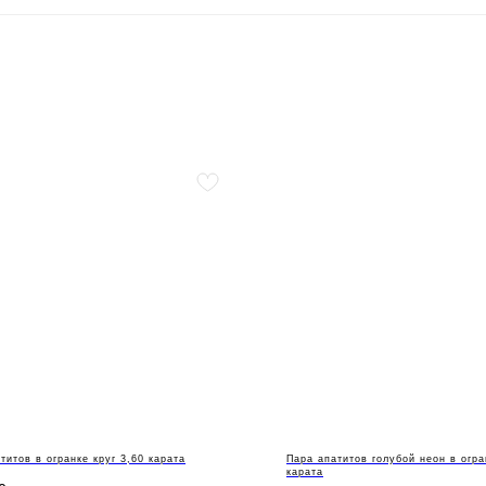
титов в огранке круг 3,60 карата
Пара апатитов голубой неон в огра
карата