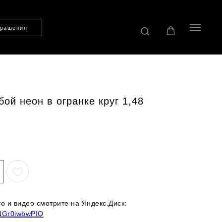
крашения
бой неон в огранке круг 1,48
 и видео смотрите на Яндекс.Диск:
CNGr0iwbwPIQ