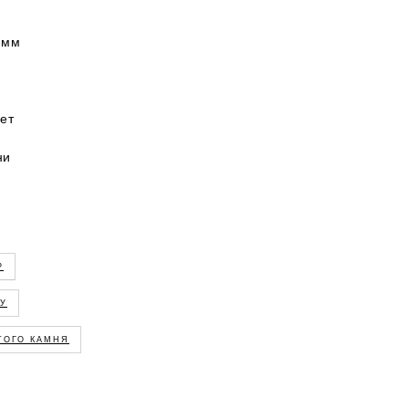
 мм
ет
ни
Р
ГУ
ЭТОГО КАМНЯ