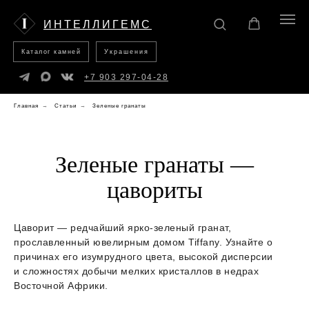
Каталог
Украшения
камней
ИНТЕЛЛИГЕМС
Каталог камней
Украшения
+7 903 297-04-28
Главная
→
Статьи
→
Зеленые гранаты
Зеленые гранаты —
цавориты
Цаворит — редчайший ярко-зеленый гранат,
прославленный ювелирным домом Tiffany. Узнайте о
причинах его изумрудного цвета, высокой дисперсии
и сложностях добычи мелких кристаллов в недрах
Восточной Африки.