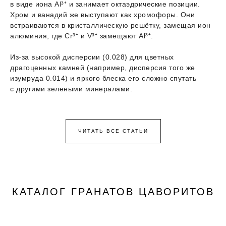
в виде иона Al³⁺ и занимает октаэдрические позиции.
Хром и ванадий же выступают как хромофоры. Они
встраиваются в кристаллическую решётку, замещая ион
алюминия, где Cr³⁺ и V³⁺ замещают Al³⁺.
Из-за высокой дисперсии (0.028) для цветных
драгоценных камней (например, дисперсия того же
изумруда 0.014) и яркого блеска его сложно спутать
с другими зелеными минералами.
ЧИТАТЬ ВСЕ СТАТЬИ
КАТАЛОГ ГРАНАТОВ ЦАВОРИТОВ