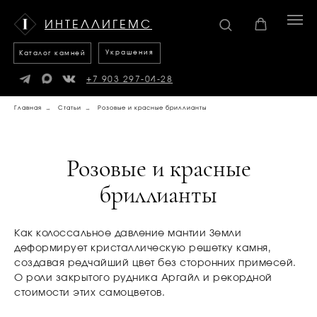
Каталог
Украшения
камней
ИНТЕЛЛИГЕМС
Украшения
Каталог камней
+7 903 297-04-28
Главная
→
Статьи
→
Розовые и красные бриллианты
Розовые и красные
бриллианты
Как колоссальное давление мантии Земли
деформирует кристаллическую решетку камня,
создавая редчайший цвет без сторонних примесей.
О роли закрытого рудника Аргайл и рекордной
стоимости этих самоцветов.