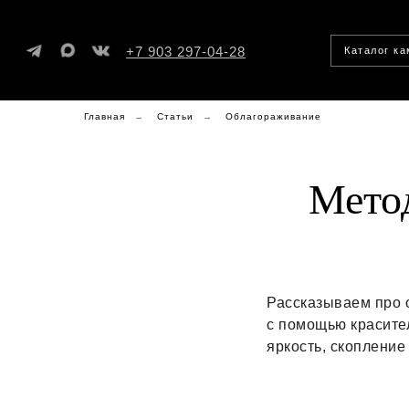
+7 903 297-04-28
Каталог к
Главная
→
Статьи
→
Облагораживание
Мето
Рассказываем про 
с помощью красите
яркость, скопление