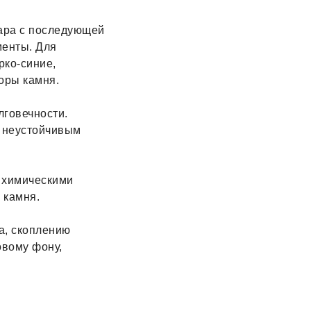
хара с последующей
менты. Для
рко-синие,
оры камня.
лговечности.
я неустойчивым
и химическими
 камня.
а, скоплению
овому фону,