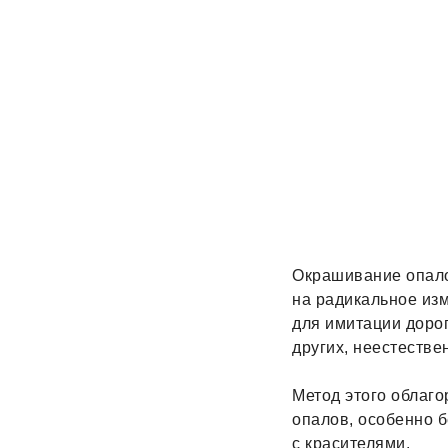
Окрашивание опало
на радикальное изм
для имитации дорог
других, неестестве
Метод этого облаго
опалов, особенно 
с красителями.