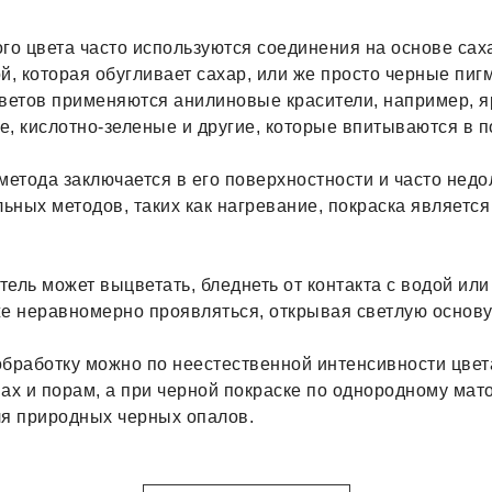
ого цвета часто используются соединения на основе са
й, которая обугливает сахар, или же просто черные пиг
ветов применяются анилиновые красители, например, я
, кислотно-зеленые и другие, которые впитываются в п
метода заключается в его поверхностности и часто недо
льных методов, таких как нагревание, покраска являетс
ель может выцветать, бледнеть от контакта с водой ил
же неравномерно проявляться, открывая светлую основу
обработку можно по неестественной интенсивности цвет
ах и порам, а при черной покраске по однородному мат
ля природных черных опалов.