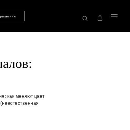
крашения
алов:
я: как меняют цвет
 (неестественная