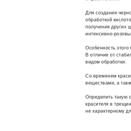
Для создания черн
обработкой кислото
получения других ц
интенсивно-розовые
Особенность этого 
В отличие от стаби
видом обработки.
Со временем красит
веществами, а так
Определить такую 
красителя в трещин
не характерному д