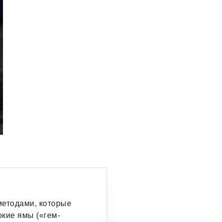
методами, которые
окие ямы («гем-