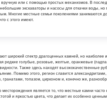
 вручную или с помощью простых механизмов. В послед
небольшие экскаваторы и насосы для откачки воды, но 
ным. Многие местные семьи поколениями занимаются до
что с этого имеют.
ают широкий спектр драгоценных камней, но наиболее 
ая редкие голубые, розовые, желтые, оранжевые (падп
видности. Также здесь находят высококачественные руб
Мьянме. Помимо этого, регион славится александритами
, гранатами, топазом, цирконом и, конечно же, разнооб
 месторождения является то, что местные камни часто
тотой и яркостью цвета, что делает их особенно ценны