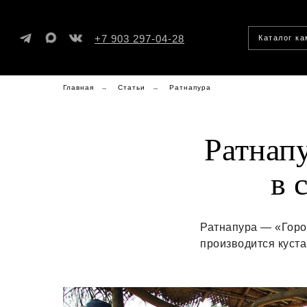
+7 903 297-04-28
Каталог к
Главная
→
Статьи
→
Ратнапура
Ратнап
в 
Ратнапура — «Город
производится куст