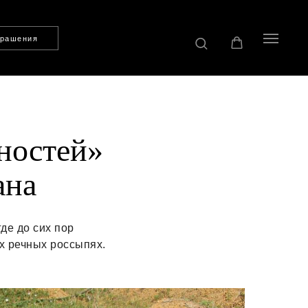
крашения
ностей»
ана
де до сих пор
х речных россыпях.