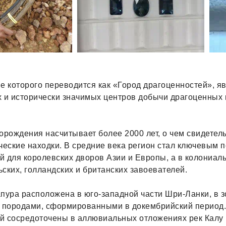
е которого переводится как «Город драгоценностей», я
х и исторически значимых центров добычи драгоценных 
орождения насчитывает более 2000 лет, о чем свидетел
ческие находки. В средние века регион стал ключевым 
 для королевских дворов Азии и Европы, а в колониал
ских, голландских и британских завоевателей.
пура расположена в юго-западной части Шри-Ланки, в з
породами, сформированными в докембрийский период
й сосредоточены в аллювиальных отложениях рек Калу Г