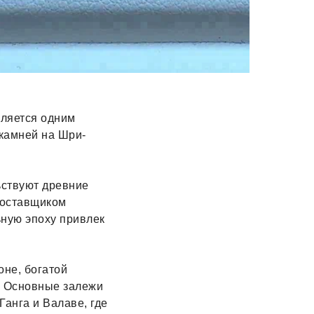
вляется одним
камней на Шри-
ьствуют древние
поставщиком
ьную эпоху привлек
оне, богатой
. Основные залежи
анга и Валаве, где