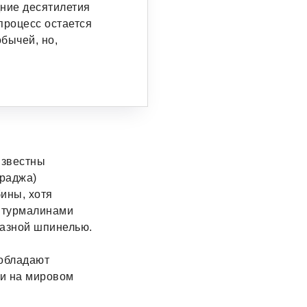
ние десятилетия
процесс остается
бычей, но,
известны
араджа)
ины, хотя
, турмалинами
разной шпинелью.
 обладают
ми на мировом