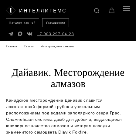
Каталог
Украшения
камней
ИНТЕЛЛИГЕМС
Каталог камней
Украшения
+7 903 297-04-28
Главная
→
Статьи
→
Месторождение алмазов
Дайавик. Месторождение
алмазов
Канадское месторождение Дайавик славится
лакколитовой формой трубок и уникальным
расположением под водами заполярного озера Грас.
Сложнейшая система дамб для добычи, выдающееся
ювелирное качество алмазов и история находки
знаменитого самоцвета Diavik Foxfire.