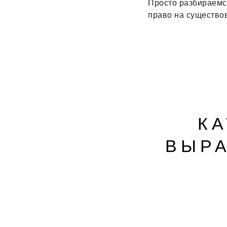
Просто разбираемс
право на существо
К
ВЫР