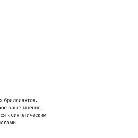
х бриллиантов.
бое ваше мнение,
ься к синтетическим
ыслами