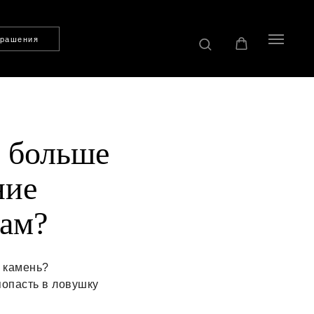
крашения
ё больше
ние
там?
 камень?
попасть в ловушку