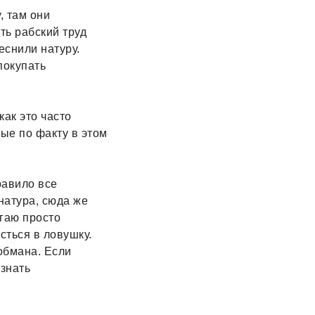
, там они
ть рабский труд
еснили натуру.
покупать
как это часто
ые по факту в этом
равило все
натура, сюда же
гаю просто
сться в ловушку.
обмана. Если
 знать