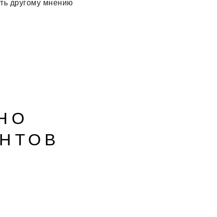
ать другому мнению
НО
НТОВ