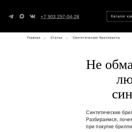
+7 903 297-04-28
Каталог к
Главная
→
Статьи
→
Синтетические бриллианты
Не обма
лю
син
Синтетические бри
Разбираемся, почем
при покупке брилли