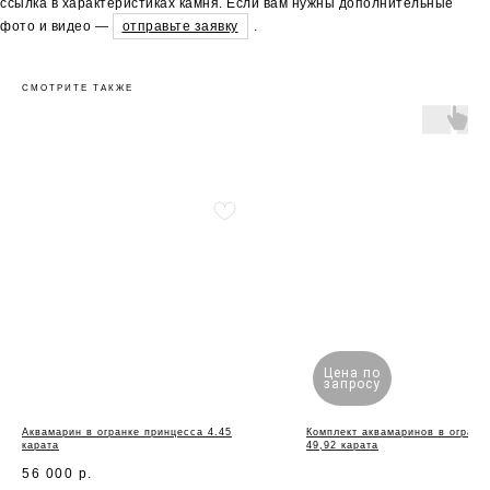
ссылка в характеристиках камня. Если вам нужны дополнительные
фото и видео —
отправьте заявку
.
СМОТРИТЕ ТАКЖЕ
Цена по
запросу
Аквамарин в огранке принцесса 4.45
Комплект аквамаринов в огранк
карата
49,92 карата
56 000
р.